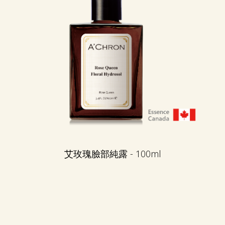
艾玫瑰臉部純露 - 100ml